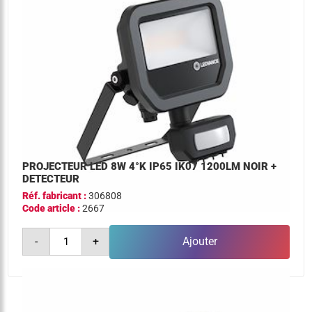
noir
+
detecteur
PROJECTEUR LED 8W 4°K IP65 IK07 1200LM NOIR +
DETECTEUR
Réf. fabricant :
306808
Code article :
2667
quantité
-
+
Ajouter
de
projecteur
led
8w
4°k
ip65
ik07