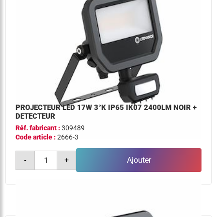
+
detecteur
PROJECTEUR LED 17W 3°K IP65 IK07 2400LM NOIR +
DETECTEUR
Réf. fabricant :
309489
Code article :
2666-3
quantité
-
+
Ajouter
de
projecteur
led
17w
3°k
ip65
ik07
2400lm