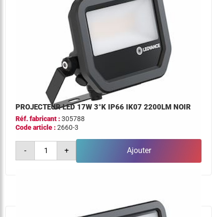
PROJECTEUR LED 17W 3°K IP66 IK07 2200LM NOIR
Réf. fabricant :
305788
Code article :
2660-3
quantité
-
+
Ajouter
de
projecteur
led
17w
3°k
ip66
ik07
2200lm
noir