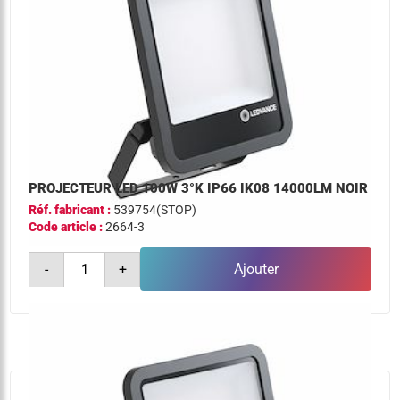
PROJECTEUR LED 100W 3°K IP66 IK08 14000LM NOIR
Réf. fabricant :
539754(STOP)
Code article :
2664-3
quantité
-
+
Ajouter
de
projecteur
led
100w
3°k
ip66
ik08
14000lm
noir