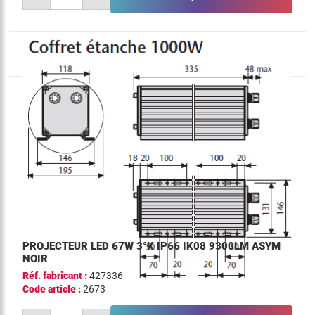
projecteur
led
50w
3°k
ip66
ik08
6500lm
asym
noir
PROJECTEUR LED 67W 3°K IP66 IK08 9300LM ASYM
NOIR
Réf. fabricant :
427336
Code article :
2673
quantité