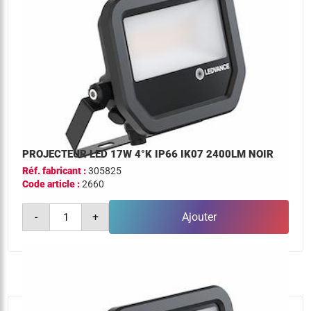
PROJECTEUR LED 17W 4°K IP66 IK07 2400LM NOIR
Réf. fabricant :
305825
Code article :
2660
quantité
-
+
Ajouter
de
projecteur
led
17w
4°k
ip66
ik07
2400lm
noir