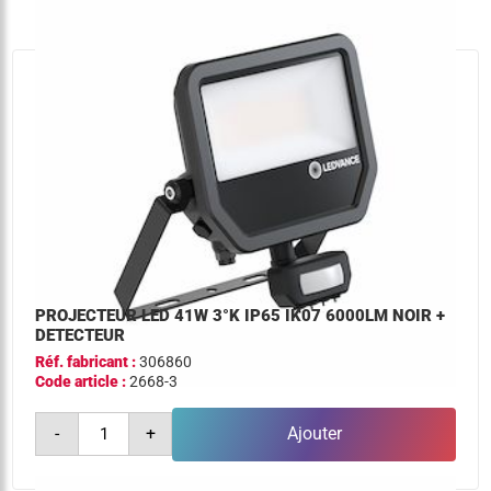
ip65
ik07
6000lm
noir
+
detecteur
PROJECTEUR LED 41W 3°K IP65 IK07 6000LM NOIR +
DETECTEUR
Réf. fabricant :
306860
Code article :
2668-3
quantité
-
+
Ajouter
de
projecteur
led
41w