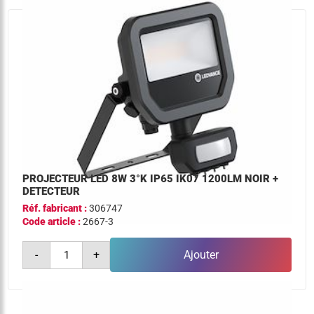
1200lm
noir
+
detecteur
PROJECTEUR LED 8W 3°K IP65 IK07 1200LM NOIR +
DETECTEUR
Réf. fabricant :
306747
Code article :
2667-3
quantité
-
+
Ajouter
de
projecteur
led
8w
3°k
ip65