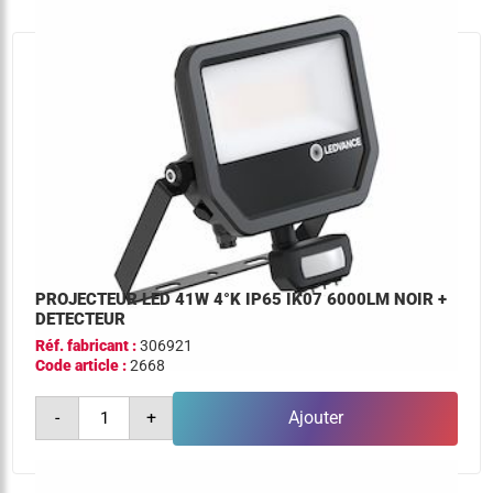
ik07
1200lm
noir
+
detecteur
PROJECTEUR LED 41W 4°K IP65 IK07 6000LM NOIR +
DETECTEUR
Réf. fabricant :
306921
Code article :
2668
quantité
-
+
Ajouter
de
projecteur
led
41w
4°k