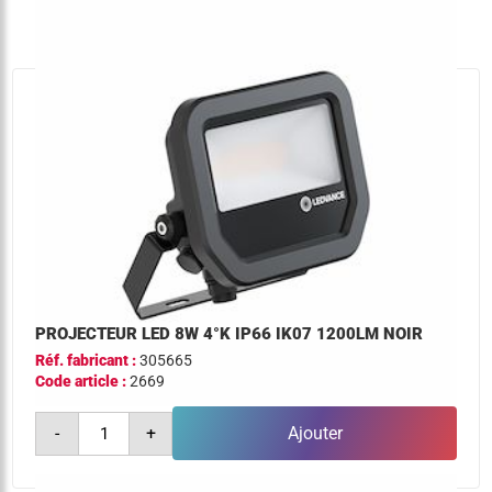
3°k
ip65
ik07
6000lm
noir
+
detecteur
PROJECTEUR LED 8W 4°K IP66 IK07 1200LM NOIR
Réf. fabricant :
305665
Code article :
2669
quantité
-
+
Ajouter
de
projecteur
led
8w