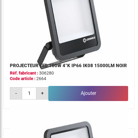
PROJECTEUR LED 100W 4°K IP66 IK08 15000LM NOIR
Réf. fabricant :
306280
Code article :
2664
quantité
-
+
Ajouter
de
projecteur
led
100w
4°k
ip66
ik08
15000lm
noir