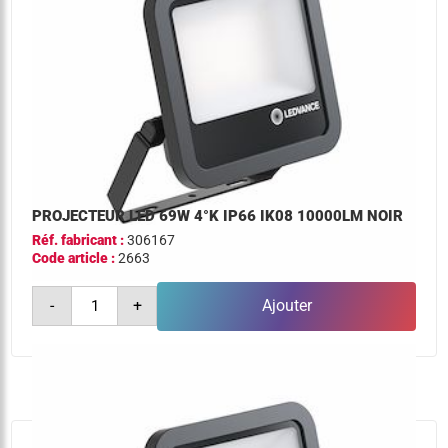
PROJECTEUR LED 69W 4°K IP66 IK08 10000LM NOIR
Réf. fabricant :
306167
Code article :
2663
quantité
-
+
Ajouter
de
projecteur
led
69w
4°k
ip66
ik08
10000lm
noir