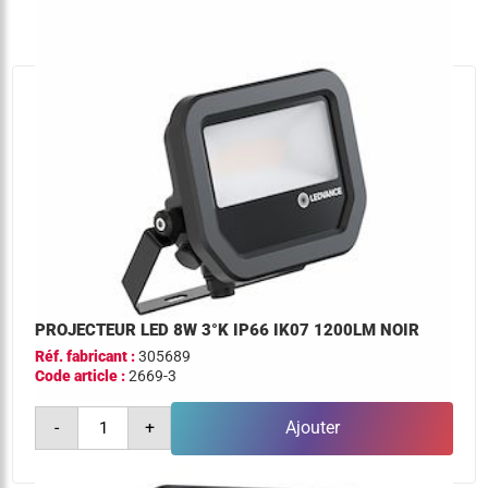
4°k
ip66
ik07
1200lm
noir
PROJECTEUR LED 8W 3°K IP66 IK07 1200LM NOIR
Réf. fabricant :
305689
Code article :
2669-3
quantité
-
+
Ajouter
de
projecteur
led
8w