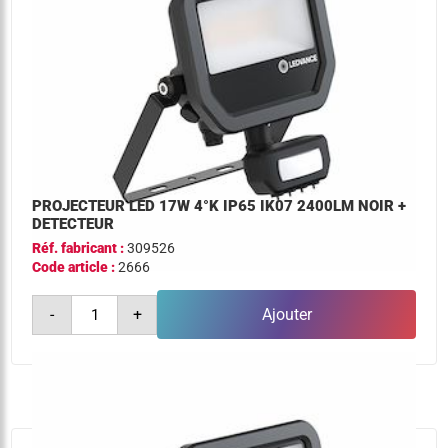
PROJECTEUR LED 17W 4°K IP65 IK07 2400LM NOIR +
DETECTEUR
Réf. fabricant :
309526
Code article :
2666
quantité
-
+
Ajouter
de
projecteur
led
17w
4°k
ip65
ik07
2400lm
noir