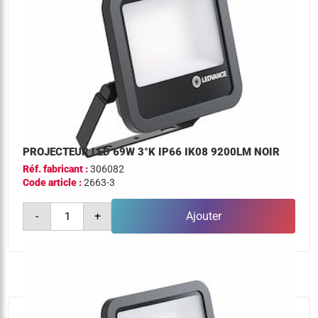
PROJECTEUR LED 69W 3°K IP66 IK08 9200LM NOIR
Réf. fabricant :
306082
Code article :
2663-3
quantité
-
+
Ajouter
de
projecteur
led
69w
3°k
ip66
ik08
9200lm
noir