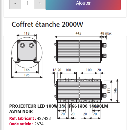
-
+
Ajouter
de
projecteur
led
67w
3°k
ip66
ik08
9300lm
asym
noir
PROJECTEUR LED 100W 3°K IP66 IK08 14000LM
ASYM NOIR
Réf. fabricant :
427428
Code article :
2674