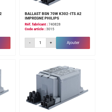
2
BALLAST BSN 70W K302-ITS A2
IMPREGNE PHILIPS
Réf. fabricant :
740828
Code article :
3015
quantité
-
+
Ajouter
de
ballast
bsn
70w
k302-
its
a2
impregne
philips