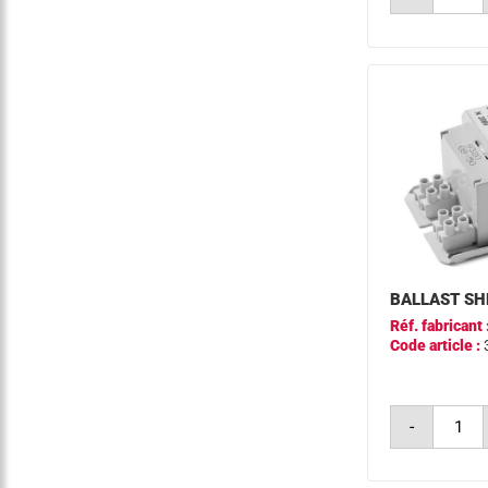
ballast
shp/i
50w
3c
pt
a2
BALLAST SH
Réf. fabricant 
Code article :
quantit
-
de
ballast
shp/i
150w