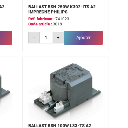
A2
BALLAST BSN 250W K302-ITS A2
IMPREGNE PHILIPS
Réf. fabricant :
741023
Code article :
3018
quantité
-
+
Ajouter
de
ballast
bsn
250w
k302-
its
a2
impregne
philips
BALLAST BSN 100W L33-TS A2