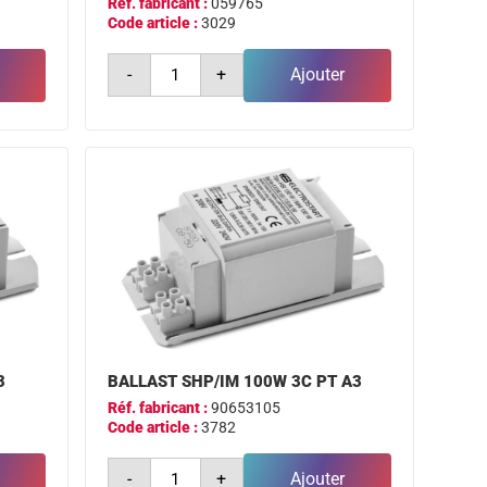
Réf. fabricant :
059765
Code article :
3029
quantité
-
+
Ajouter
de
ballast
bsn
400w
l33-
ts
a2
encapsule
philips
3
BALLAST SHP/IM 100W 3C PT A3
Réf. fabricant :
90653105
Code article :
3782
quantité
-
+
Ajouter
de