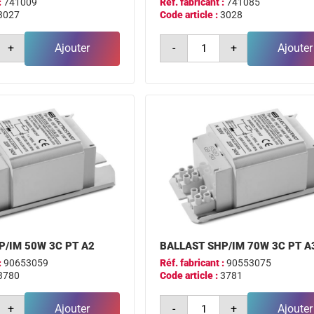
:
741009
Réf. fabricant :
741085
3027
Code article :
3028
é
quantité
+
Ajouter
-
+
Ajouter
de
ballast
bsn
250w
l33-
ts
a2
ule
encapsule
philips
P/IM 50W 3C PT A2
BALLAST SHP/IM 70W 3C PT A
:
90653059
Réf. fabricant :
90553075
3780
Code article :
3781
é
quantité
+
Ajouter
-
+
Ajouter
de