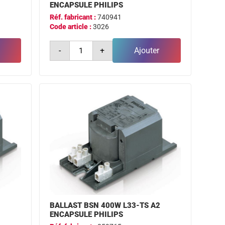
ENCAPSULE PHILIPS
Réf. fabricant :
740941
Code article :
3026
quantité
-
+
Ajouter
de
ballast
bsn
100w
l33-
ts
a2
encapsule
philips
2
BALLAST BSN 400W L33-TS A2
ENCAPSULE PHILIPS