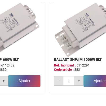
3c
pt
a3
P 600W ELT
BALLAST SHP/IM 1000W ELT
:
6112402
Réf. fabricant :
6112291
3830
Code article :
3831
é
quantité
+
Ajouter
-
+
Ajouter
de
ballast
shp/im
1000w
elt