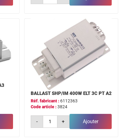
ballast
shp/im
100w
3c
pt
a3
A3
BALLAST SHP/IM 400W ELT 3C PT A2
Réf. fabricant :
6112363
Code article :
3824
quantité
-
+
Ajouter
de
ballast
shp/im
400w