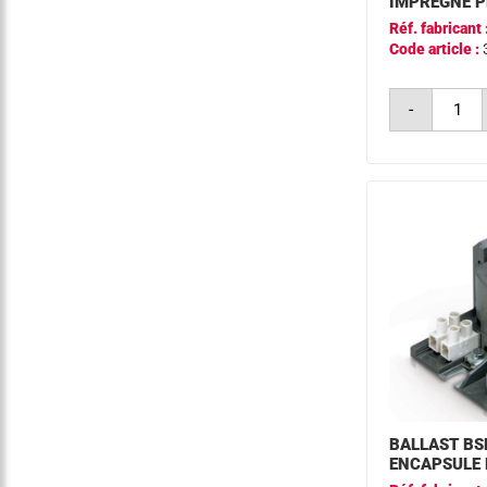
IMPREGNE P
Réf. fabricant 
Code article :
quantit
-
de
ballast
bsn
400w
k302-
its
a2
impreg
philips
BALLAST BS
ENCAPSULE 