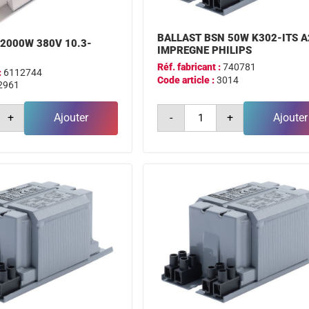
BALLAST BSN 50W K302-ITS A
 2000W 380V 10.3-
IMPREGNE PHILIPS
Réf. fabricant :
740781
:
6112744
Code article :
3014
2961
é
quantité
+
Ajouter
-
+
Ajouter
de
ballast
bsn
50w
k302-
its
a2
impregne
philips