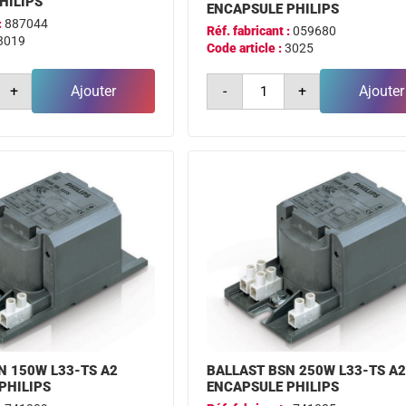
HILIPS
ENCAPSULE PHILIPS
:
887044
Réf. fabricant :
059680
3019
Code article :
3025
é
quantité
+
Ajouter
-
+
Ajouter
de
ballast
bsn
70w
l33-
ts
a2
ne
encapsule
philips
N 150W L33-TS A2
BALLAST BSN 250W L33-TS A
PHILIPS
ENCAPSULE PHILIPS