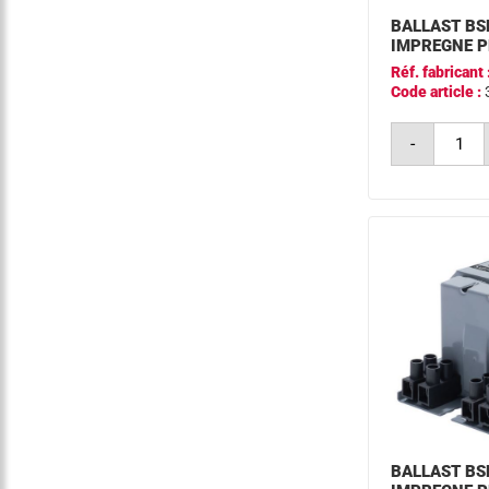
BALLAST BS
IMPREGNE P
Réf. fabricant 
Code article :
quantit
-
de
ballast
bsn
100w
k302-
its
a2
impreg
philips
BALLAST BS