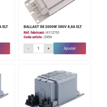
A ELT
BALLAST IM 2000W 380V 8,8A ELT
Réf. fabricant :
6112751
Code article :
2959
quantité
-
+
Ajouter
de
ballast
im
2000w
380v
8,8a
elt