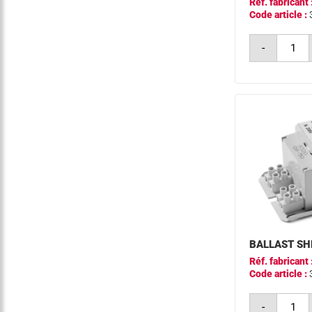
Réf. fabricant 
Code article :
quantit
-
de
ballast
bsn
150w
l33-
ts
a2
encaps
philips
BALLAST SH
Réf. fabricant 
Code article :
quantit
-
de