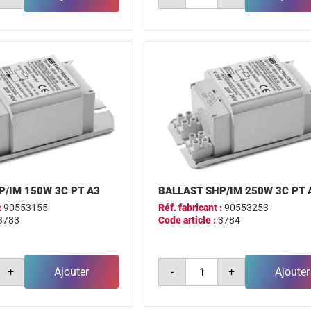
ballast
m
shp/im
70w
3c
pt
a3
P/IM 150W 3C PT A3
BALLAST SHP/IM 250W 3C PT 
:
90553155
Réf. fabricant :
90553253
3783
Code article :
3784
é
quantité
+
Ajouter
-
+
Ajouter
de
ballast
m
shp/im
250w