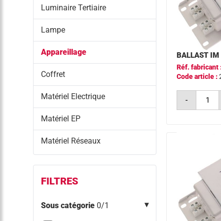
Luminaire Tertiaire
Lampe
Appareillage
BALLAST IM 
Réf. fabricant 
Coffret
Code article :
quantit
Matériel Electrique
-
de
ballast
im
Matériel EP
2000w
230v
Matériel Réseaux
16,5a
elt
FILTRES
Sous catégorie
0/1