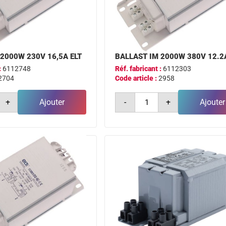
2000W 230V 16,5A ELT
BALLAST IM 2000W 380V 12.2
:
6112748
Réf. fabricant :
6112303
2704
Code article :
2958
é
quantité
+
Ajouter
-
+
Ajouter
de
ballast
im
2000w
380v
12.2a
elt