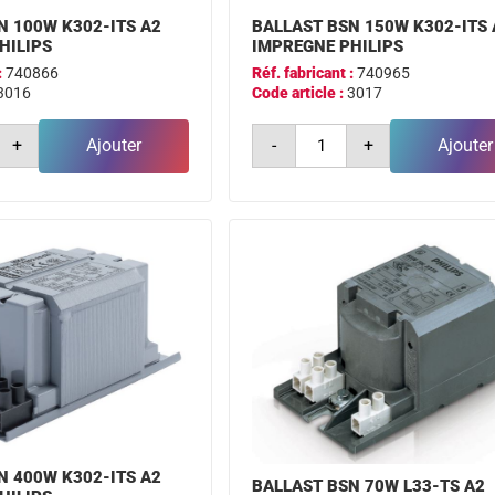
N 100W K302-ITS A2
BALLAST BSN 150W K302-ITS 
HILIPS
IMPREGNE PHILIPS
:
740866
Réf. fabricant :
740965
3016
Code article :
3017
é
quantité
+
Ajouter
-
+
Ajouter
de
ballast
bsn
150w
k302-
its
a2
ne
impregne
philips
N 400W K302-ITS A2
BALLAST BSN 70W L33-TS A2