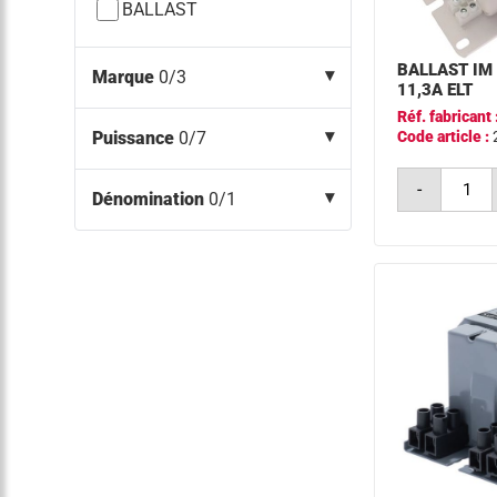
BALLAST
BALLAST IM
Marque
0/3
11,3A ELT
Réf. fabricant 
Puissance
0/7
Code article :
quantit
-
de
Dénomination
0/1
ballast
im
2000w
380v
10.3-
11,3a
elt