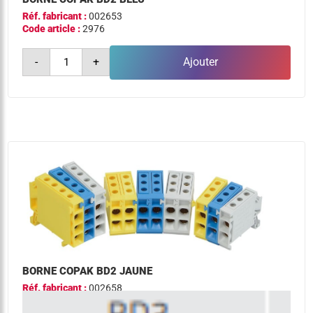
Réf. fabricant :
002653
Code article :
2976
quantité
-
+
Ajouter
de
borne
copak
bd2
bleu
BORNE COPAK BD2 JAUNE
Réf. fabricant :
002658
Code article :
2977