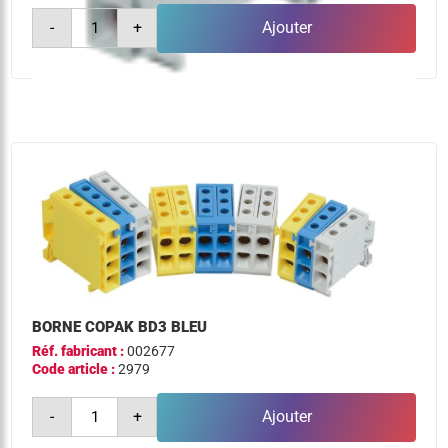
quantité
-
+
Ajouter
de
borne
copak
bd3
gris
BORNE COPAK BD3 BLEU
Réf. fabricant :
002677
Code article :
2979
quantité
-
+
Ajouter
de
borne