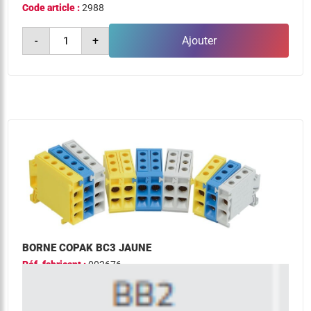
Code article :
2988
quantité
-
+
Ajouter
de
borne
copak
bc3
bleu
BORNE COPAK BC3 JAUNE
Réf. fabricant :
002676
Code article :
2989
quantité
-
+
Ajouter