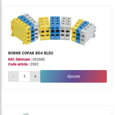
BORNE COPAK BD4 BLEU
Réf. fabricant :
002680
Code article :
2982
quantité
-
+
Ajouter
de
borne
copak
bd4
bleu