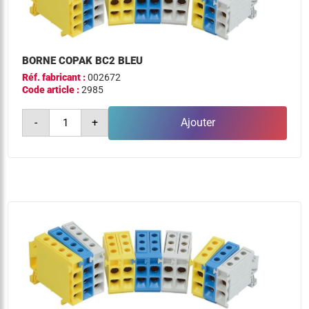
BORNE COPAK BC2 BLEU
Réf. fabricant :
002672
Code article :
2985
quantité
-
+
Ajouter
de
borne
copak
bc2
bleu