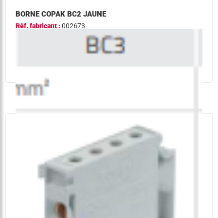
BORNE COPAK BC2 JAUNE
Réf. fabricant :
002673
Code article :
2986
quantité
-
+
Ajouter
de
borne
copak
bc2
jaune