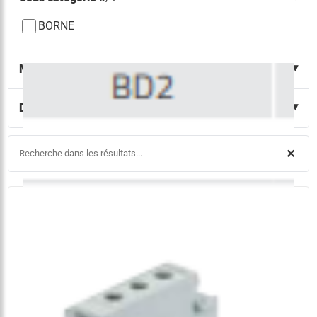
BORNE
Marque
0/1
Dénomination
0/1
✕