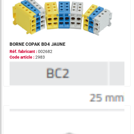
BORNE COPAK BD4 JAUNE
Réf. fabricant :
002682
Code article :
2983
quantité
-
+
Ajouter
de
borne
copak
bd4
jaune