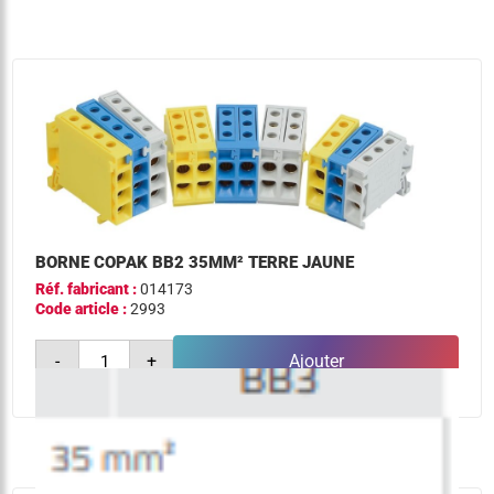
35mm²
neutre
bleue
BORNE COPAK BB2 35MM² TERRE JAUNE
Réf. fabricant :
014173
Code article :
2993
quantité
-
+
Ajouter
de
borne
copak
bb2
35mm²
terre
jaune