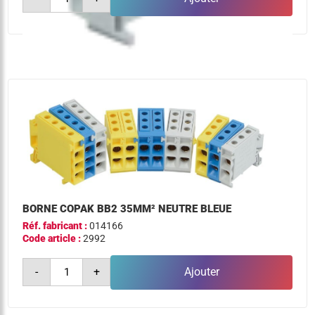
de
borne
copak
bb2
35mm²
phase
grise
BORNE COPAK BB2 35MM² NEUTRE BLEUE
Réf. fabricant :
014166
Code article :
2992
quantité
-
+
Ajouter
de
borne
copak
bb2