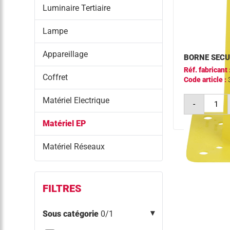
Luminaire Tertiaire
Lampe
Appareillage
BORNE SECU
Réf. fabricant 
Coffret
Code article :
quantit
Matériel Electrique
-
de
borne
securis
Matériel EP
jaune
Matériel Réseaux
FILTRES
Sous catégorie
0/1