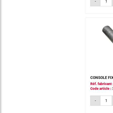
-
de
consol
fixe
ø49
a1000
0°
CONSOLE FIX
Réf. fabricant 
Code article :
quantit
-
de
consol
fixe