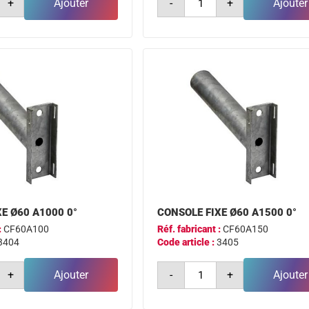
+
Ajouter
-
+
Ajouter
de
e
console
fixe
ø49
a1500
0°
E Ø60 A1000 0°
CONSOLE FIXE Ø60 A1500 0°
:
CF60A100
Réf. fabricant :
CF60A150
3404
Code article :
3405
é
quantité
+
Ajouter
-
+
Ajouter
de
e
console
fixe