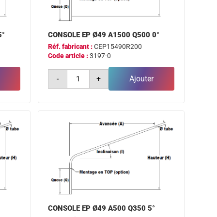
5°
CONSOLE EP Ø49 A1500 Q500 0°
Réf. fabricant :
CEP15490R200
Code article :
3197-0
quantité
-
+
Ajouter
de
console
ep
ø49
a1500
q500
0°
°
CONSOLE EP Ø49 A500 Q350 5°