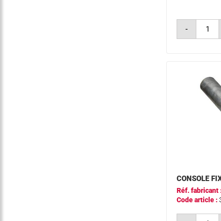
quantit
-
de
consol
ep
ø49
a1000
q350
0°
CONSOLE FIX
Réf. fabricant 
Code article :
quantit