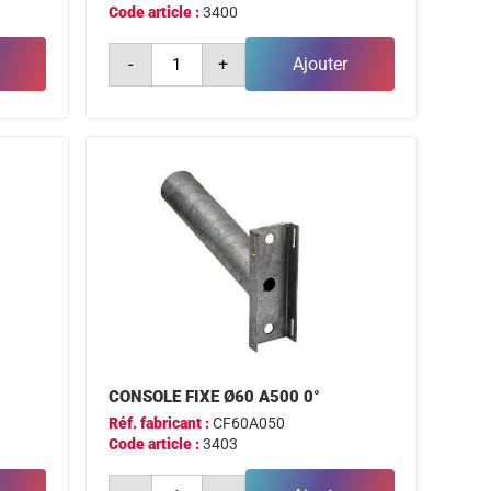
Code article :
3400
quantité
-
+
Ajouter
de
console
fixe
ø49
a500
0°
CONSOLE FIXE Ø60 A500 0°
Réf. fabricant :
CF60A050
Code article :
3403
quantité