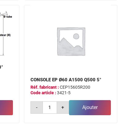
ø60
a500
q400
0°
0°
CONSOLE EP Ø60 A1500 Q500 5°
Réf. fabricant :
CEP15605R200
Code article :
3421-5
quantité
-
+
Ajouter
de
console
ep
ø60
a1500
q500
5°