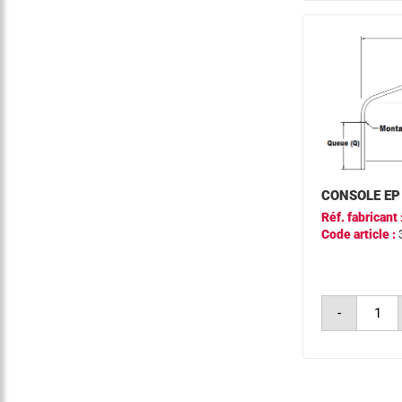
ø60
a1000
0°
CONSOLE EP
Réf. fabricant 
Code article :
quantit
-
de
consol
ep
ø60
a500
q400
5°