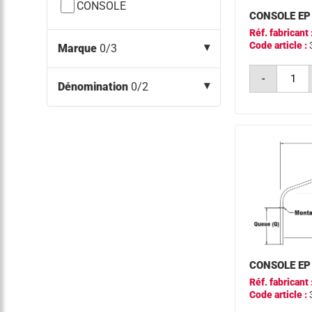
CONSOLE
CONSOLE EP
Réf. fabricant 
Code article :
Marque
0/3
quantit
-
de
Dénomination
0/2
consol
ep
ø49
a1500
q500
5°
CONSOLE EP
Réf. fabricant 
Code article :