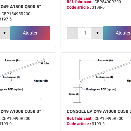
Réf. fabricant :
CEP5490R200
 Ø49 A1500 Q500 5°
Code article :
3198-0
:
CEP15495R200
3197-5
é
quantité
+
Ajouter
-
+
Ajouter
de
e
console
ep
ø49
a500
q350
0°
 Ø49 A1000 Q350 0°
CONSOLE EP Ø49 A1000 Q350 
:
CEP10490R200
Réf. fabricant :
CEP10495R200
3199-0
Code article :
3199-5