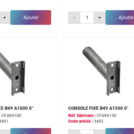
é
quantité
+
Ajouter
-
+
Ajouter
de
e
console
ep
ø49
a1000
q350
5°
E Ø49 A1000 0°
CONSOLE FIXE Ø49 A1500 0°
:
CF49A100
Réf. fabricant :
CF49A150
3401
Code article :
3402
é
quantité