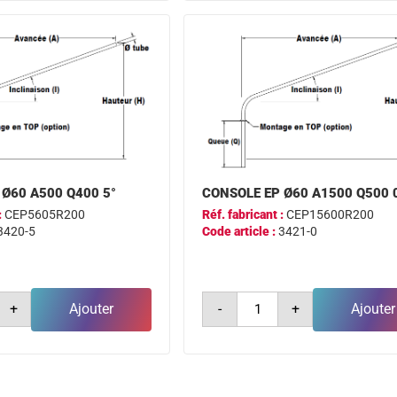
ø60
a1500
0°
 Ø60 A500 Q400 5°
CONSOLE EP Ø60 A1500 Q500 
:
CEP5605R200
Réf. fabricant :
CEP15600R200
3420-5
Code article :
3421-0
é
quantité
+
Ajouter
-
+
Ajouter
de
e
console
ep
ø60
a1500
q500
0°