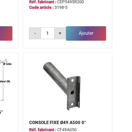
Réf. fabricant :
CEP5495R200
Code article :
3198-5
quantité
-
+
Ajouter
de
console
ep
ø49
a500
q350
5°
5°
CONSOLE FIXE Ø49 A500 0°
Réf. fabricant :
CF49A050