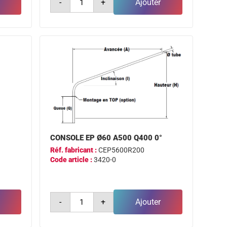
-
+
Ajouter
de
console
fixe
ø60
a500
0°
CONSOLE EP Ø60 A500 Q400 0°
Réf. fabricant :
CEP5600R200
Code article :
3420-0
quantité
-
+
Ajouter
de
console
ep