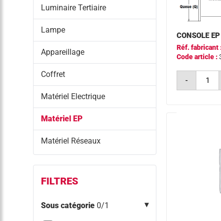
Luminaire Tertiaire
Lampe
CONSOLE EP
Réf. fabricant 
Appareillage
Code article :
quantit
Coffret
-
de
consol
Matériel Electrique
ep
ø60
a1000
Matériel EP
q400
0°
Matériel Réseaux
FILTRES
Sous catégorie
0/1