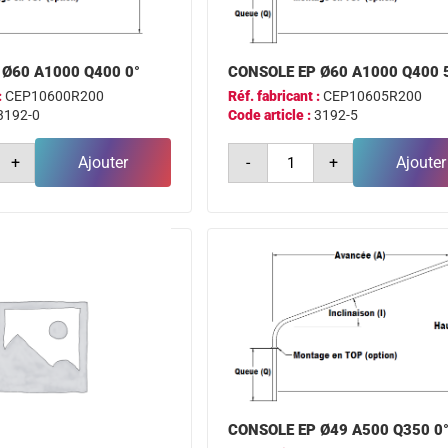
 Ø60 A1000 Q400 0°
CONSOLE EP Ø60 A1000 Q400 
:
CEP10600R200
Réf. fabricant :
CEP10605R200
3192-0
Code article :
3192-5
é
quantité
+
Ajouter
-
+
Ajouter
de
e
console
ep
ø60
a1000
q400
5°
CONSOLE EP Ø49 A500 Q350 0