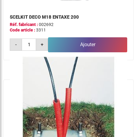
SCELKIT DECO M18 ENTAXE 200
Réf. fabricant :
002692
Code article :
3311
quantité
-
+
Ajouter
de
scelkit
deco
m18
entaxe
200