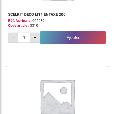
SCELKIT DECO M14 ENTAXE 200
Réf. fabricant :
002689
Code article :
3310
quantité
-
+
Ajouter
de
scelkit
deco
m14
entaxe
200