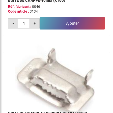
BOITE DE CHAPPE 10MM (X100)
Réf. fabricant :
0046
Code article :
3134
quantité
-
+
Ajouter
de
boite
de
chappe
10mm
(x100)