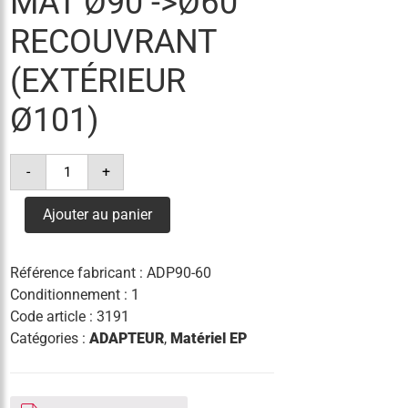
MAT Ø90 ->Ø60
RECOUVRANT
(EXTÉRIEUR
Ø101)
quantité
-
+
de
adaptateur
mat
Ajouter au panier
ø90
-
>ø60
recouvrant
Référence fabricant :
ADP90-60
(extérieur
ø101)
Conditionnement : 1
Code article :
3191
Catégories :
ADAPTEUR
,
Matériel EP