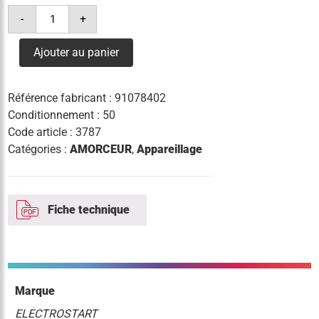
quantité
-
+
de
amorceur
zx-
Ajouter au panier
400t
temporise
superposition
Référence fabricant :
91078402
Conditionnement : 50
Code article :
3787
Catégories :
AMORCEUR
,
Appareillage
Fiche technique
Marque
ELECTROSTART