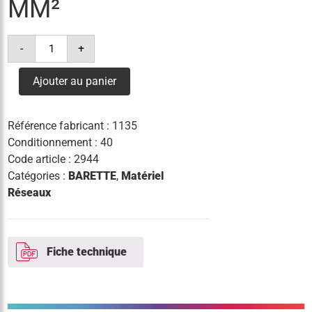
MM²
quantité
-
+
de
barrette
connexion
Ajouter au panier
12
poles
25/35
mm²
Référence fabricant :
1135
Conditionnement : 40
Code article :
2944
Catégories :
BARETTE
,
Matériel
Réseaux
Fiche technique