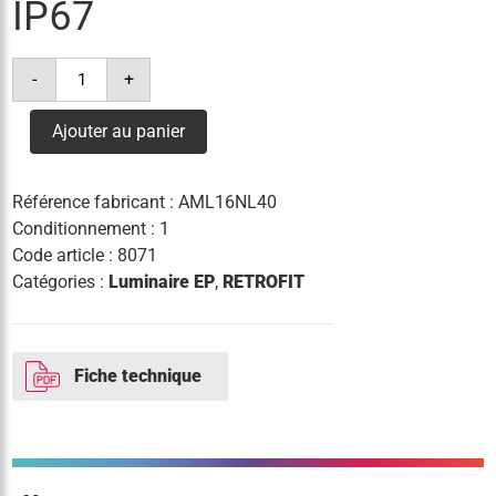
IP67
quantité
-
+
de
bloc
retrofit
Ajouter au panier
led
40w
3°k
4924lm
Référence fabricant :
AML16NL40
ik10
ip67
Conditionnement : 1
Code article :
8071
Catégories :
Luminaire EP
,
RETROFIT
Fiche technique