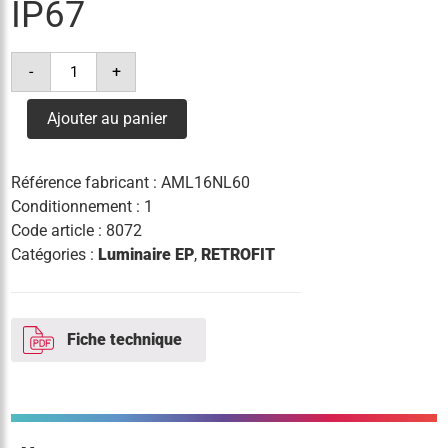
IP67
quantité
-
+
de
bloc
retrofit
Ajouter au panier
led
60w
3°k
6774lm
Référence fabricant :
AML16NL60
ik10
ip67
Conditionnement : 1
Code article :
8072
Catégories :
Luminaire EP
,
RETROFIT
Fiche technique