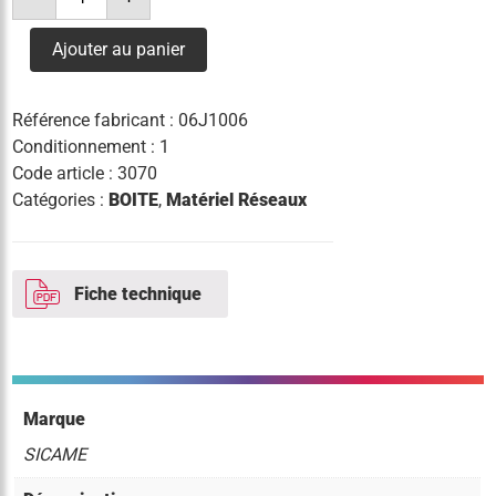
de
boite
de
Ajouter au panier
jonction
tcid
j0
Référence fabricant :
06J1006
Conditionnement : 1
Code article :
3070
Catégories :
BOITE
,
Matériel Réseaux
Fiche technique
Marque
SICAME