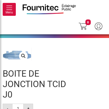
Menu
0
BOITE DE
JONCTION TCID
J0
quantité
-
+