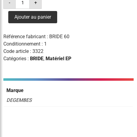
-
+
de
bride
pour
Ajouter au panier
tube
ø60
Référence fabricant :
BRIDE 60
Conditionnement : 1
Code article :
3322
Catégories :
BRIDE
,
Matériel EP
Marque
DEGEMBES