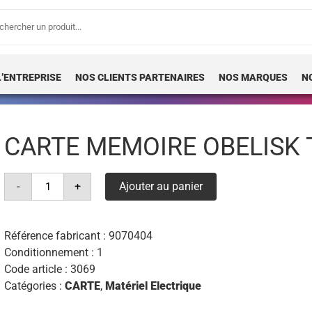
erche
 :
L’ENTREPRISE
NOS CLIENTS PARTENAIRES
NOS MARQUES
N
CARTE MEMOIRE OBELISK 
quantité
-
+
Ajouter au panier
de
carte
memoire
obelisk
tr
Référence fabricant :
9070404
top
Conditionnement : 1
2
Code article :
3069
Catégories :
CARTE
,
Matériel Electrique