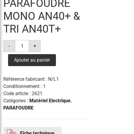
PARAFOUDRE
MONO AN40+ &
TRI AN40T+
quantité
-
+
de
cartouche
n/l1
Ajouter au panier
pour
parafoudre
mono
an40+
Référence fabricant :
N/L1
&
tri
Conditionnement : 1
an40t+
Code article :
2621
Catégories :
Matériel Electrique
,
PARAFOUDRE
Fiche technique