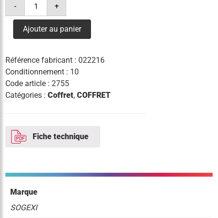
-
+
de
coffret
citypak
Ajouter au panier
1fn
2a
4bd2
Référence fabricant :
022216
Conditionnement : 10
Code article :
2755
Catégories :
Coffret
,
COFFRET
Fiche technique
Marque
SOGEXI