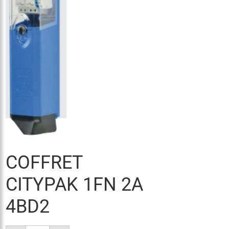
COFFRET
CITYPAK 1FN 2A
4BD2
quantité