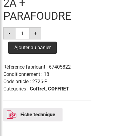
2A +
PARAFOUDRE
quantité
-
+
de
coffret
cl2
Ajouter au panier
type
0
-
4x2x16²+1c/c
Référence fabricant :
67405822
2a
+
Conditionnement : 18
parafoudre
Code article :
2726-P
Catégories :
Coffret
,
COFFRET
Fiche technique