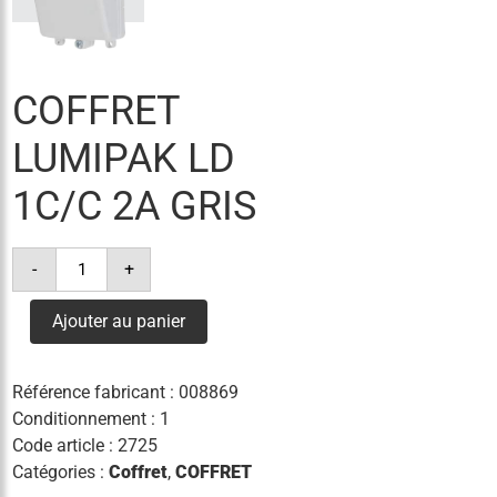
COFFRET
LUMIPAK LD
1C/C 2A GRIS
quantité
-
+
de
coffret
lumipak
Ajouter au panier
ld
1c/c
2a
gris
Référence fabricant :
008869
Conditionnement : 1
Code article :
2725
Catégories :
Coffret
,
COFFRET