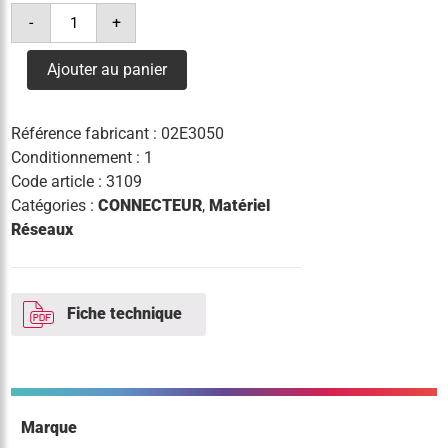
quantité
-
+
de
connecteur
ic
Ajouter au panier
50
-
4x
50mm²
Référence fabricant :
02E3050
Conditionnement : 1
Code article :
3109
Catégories :
CONNECTEUR
,
Matériel
Réseaux
Fiche technique
Marque