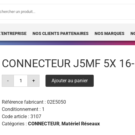
erche
 :
L’ENTREPRISE
NOS CLIENTS PARTENAIRES
NOS MARQUES
N
CONNECTEUR J5MF 5X 16
quantité
-
+
Ajouter au panier
de
connecteur
j5mf
5x
16-
Référence fabricant :
02E5050
50
Conditionnement : 1
mm²
Code article :
3107
Catégories :
CONNECTEUR
,
Matériel Réseaux