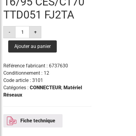
16/95 CES/CT70
TTD051 FJ2TA
quantité
-
+
de
connecteur
perforation
Ajouter au panier
16/95
ces/ct70
ttd051
fj2ta
Référence fabricant :
6737630
Conditionnement : 12
Code article :
3101
Catégories :
CONNECTEUR
,
Matériel
Réseaux
Fiche technique