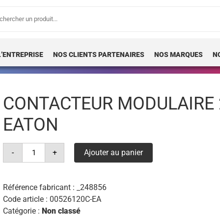
erche
 :
L’ENTREPRISE
NOS CLIENTS PARTENAIRES
NOS MARQUES
N
CONTACTEUR MODULAIRE 
EATON
quantité
-
+
Ajouter au panier
de
contacteur
modulaire
230vac/dc
4no
Référence fabricant :
_248856
63a
Code article :
00526120C-EA
eaton
Catégorie :
Non classé