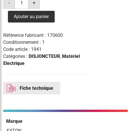
-
+
de
disj.
diff.
Ajouter au panier
10a
300ma
courbe
b
Référence fabricant :
170600
Conditionnement : 1
Code article :
1941
Catégories :
DISJONCTEUR
,
Matériel
Electrique
Fiche technique
Marque
EATON