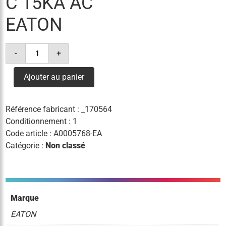
C 15KA AC
EATON
quantité
-
+
de
disj.
diff.
Ajouter au panier
10a
300ma
courbe
c
Référence fabricant :
_170564
15ka
ac
Conditionnement : 1
eaton
Code article :
A0005768-EA
Catégorie :
Non classé
Marque
EATON