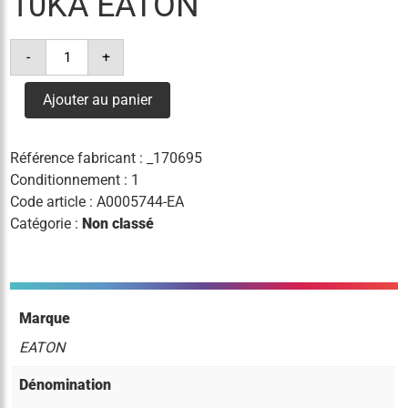
10KA EATON
quantité
-
+
de
disj.
diff.
Ajouter au panier
10a
30ma
courbe
b
Référence fabricant :
_170695
10ka
eaton
Conditionnement : 1
Code article :
A0005744-EA
Catégorie :
Non classé
Marque
EATON
Dénomination