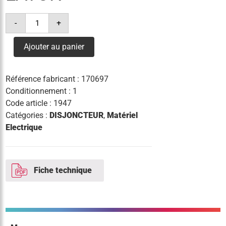
quantité
-
+
de
disj.
diff.
Ajouter au panier
16a
30ma
courbe
b
Référence fabricant :
170697
eaton
Conditionnement : 1
Code article :
1947
Catégories :
DISJONCTEUR
,
Matériel
Electrique
Fiche technique