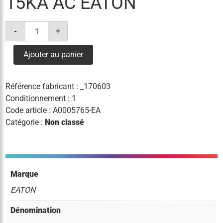
15KA AC EATON
quantité
-
+
de
disj.
diff.
Ajouter au panier
20a
300ma
courbe
b
Référence fabricant :
_170603
15ka
ac
Conditionnement : 1
eaton
Code article :
A0005765-EA
Catégorie :
Non classé
Marque
EATON
Dénomination