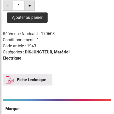
quantité
-
+
de
disj.
diff.
Ajouter au panier
20a
300ma
courbe
b
Référence fabricant :
170603
Conditionnement : 1
Code article :
1943
Catégories :
DISJONCTEUR
,
Matériel
Electrique
Fiche technique
Marque