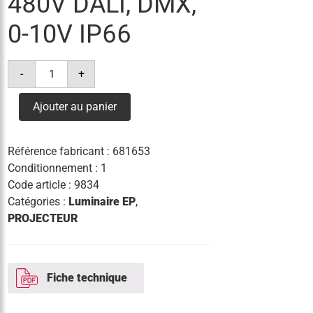
480V DALI, DMX,
0-10V IP66
quantité
-
+
de
driver
led
Ajouter au panier
fl
max
1200w
220-
Référence fabricant :
681653
480v
dali,
Conditionnement : 1
dmx,
Code article :
9834
0-
10v
Catégories :
Luminaire EP
,
ip66
PROJECTEUR
Fiche technique