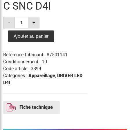
C SNC D4I
quantité
-
+
de
driver
led
Ajouter au panier
lco
165/200-
1050/270
pd+
Référence fabricant :
87501141
nf
c
Conditionnement : 10
snc
Code article :
3894
d4i
Catégories :
Appareillage
,
DRIVER LED
D4I
Fiche technique