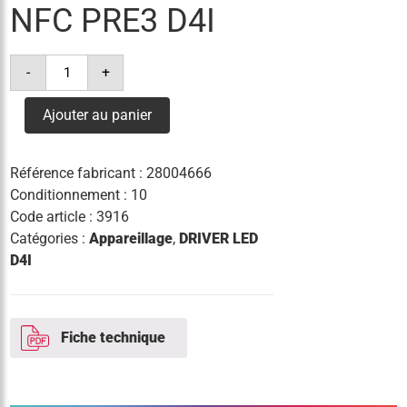
NFC PRE3 D4I
quantité
-
+
de
driver
led
Ajouter au panier
lco
165/200-
1050/285
pd+
Référence fabricant :
28004666
nfc
pre3
Conditionnement : 10
d4i
Code article :
3916
Catégories :
Appareillage
,
DRIVER LED
D4I
Fiche technique