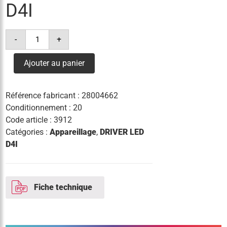
D4I
quantité
-
+
de
driver
led
Ajouter au panier
lco
40/200-
1050/64
pd+
Référence fabricant :
28004662
nfc
pre3
Conditionnement : 20
d4i
Code article :
3912
Catégories :
Appareillage
,
DRIVER LED
D4I
Fiche technique