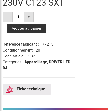
230V C123 SXT
quantité
-
+
de
driver
xitanium
Ajouter au panier
sr
40w
0.2-
1.0a
Référence fabricant :
177215
230v
c123
Conditionnement : 20
sxt
Code article :
3982
Catégories :
Appareillage
,
DRIVER LED
D4I
Fiche technique