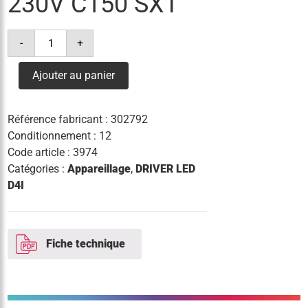
230V C150 SXT
quantité
-
+
de
driver
xitanium
Ajouter au panier
sr
75w
0.2-
1.0a
Référence fabricant :
302792
230v
c150
Conditionnement : 12
sxt
Code article :
3974
Catégories :
Appareillage
,
DRIVER LED
D4I
Fiche technique