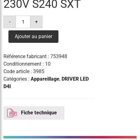
230V S240 SXT
quantité
-
+
de
driver
xitanium
Ajouter au panier
sr
75w
0.3-
1.0a
Référence fabricant :
753948
230v
s240
Conditionnement : 10
sxt
Code article :
3985
Catégories :
Appareillage
,
DRIVER LED
D4I
Fiche technique