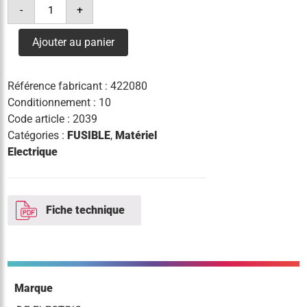
quantité
-
+
de
fusible
22
Ajouter au panier
x
58
80a
Référence fabricant :
422080
Conditionnement : 10
Code article :
2039
Catégories :
FUSIBLE
,
Matériel
Electrique
Fiche technique
Marque