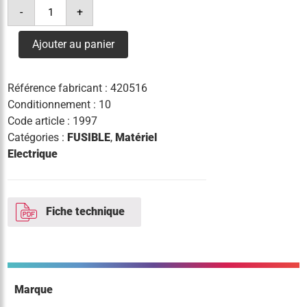
quantité
-
+
de
fusible
8.5
Ajouter au panier
x
31.5
16a
Référence fabricant :
420516
Conditionnement : 10
Code article :
1997
Catégories :
FUSIBLE
,
Matériel
Electrique
Fiche technique
Marque