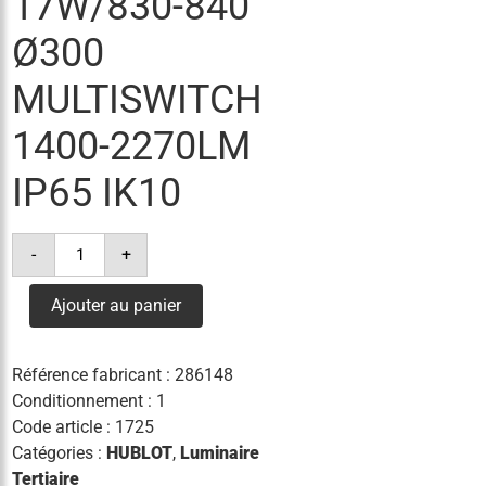
17W/830-840
Ø300
MULTISWITCH
1400-2270LM
IP65 IK10
quantité
-
+
de
hublot
bulkhead
Ajouter au panier
wt
17w/830-
840
ø300
Référence fabricant :
286148
multiswitch
1400-
Conditionnement : 1
2270lm
Code article :
1725
ip65
ik10
Catégories :
HUBLOT
,
Luminaire
Tertiaire