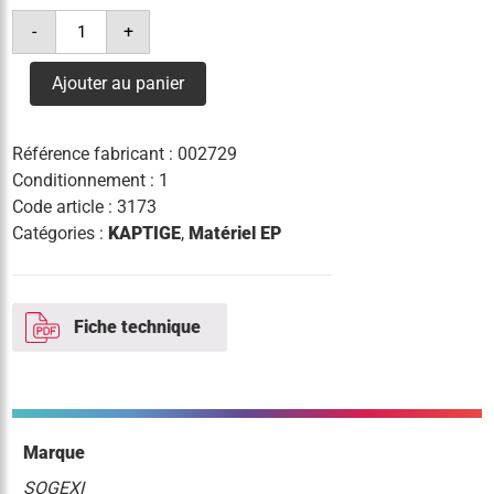
quantité
-
+
de
jeu
de
Ajouter au panier
4
kaptiges
ktp
39
Référence fabricant :
002729
Conditionnement : 1
Code article :
3173
Catégories :
KAPTIGE
,
Matériel EP
Fiche technique
Marque
SOGEXI