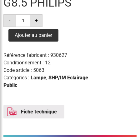
G8.5 PHILIPS
quantité
-
+
de
lampe
cdm-
Ajouter au panier
tc
elite
50w/930
g8.5
Référence fabricant :
930627
philips
Conditionnement : 12
Code article :
5063
Catégories :
Lampe
,
SHP/IM Eclairage
Public
Fiche technique