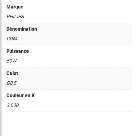
Marque
PHILIPS
Dénomination
CDM
Puissance
50W
Culot
G8,5
Couleur en K
3 000