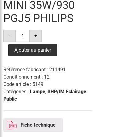
MINI 35W/930
PGJ5 PHILIPS
quantité
-
+
de
lampe
cdm-
Ajouter au panier
tm
mini
35w/930
pgj5
Référence fabricant :
211491
philips
Conditionnement : 12
Code article :
5149
Catégories :
Lampe
,
SHP/IM Eclairage
Public
Fiche technique