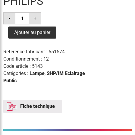
PHILIPS
quantité
-
+
de
lampe
cdmr
Ajouter au panier
elite
par20
35w/930
30°
Référence fabricant :
651574
e27
philips
Conditionnement : 12
Code article :
5143
Catégories :
Lampe
,
SHP/IM Eclairage
Public
Fiche technique