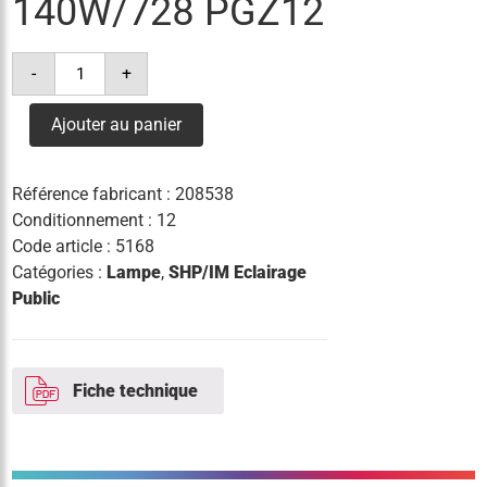
140W/728 PGZ12
quantité
-
+
de
lampe
cosmowhite
Ajouter au panier
140w/728
pgz12
Référence fabricant :
208538
Conditionnement : 12
Code article :
5168
Catégories :
Lampe
,
SHP/IM Eclairage
Public
Fiche technique