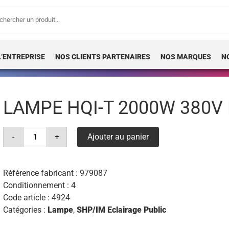
erche
 :
L’ENTREPRISE
NOS CLIENTS PARTENAIRES
NOS MARQUES
N
LAMPE HQI-T 2000W 380V
quantité
-
+
Ajouter au panier
de
lampe
hqi-
t
2000w
Référence fabricant :
979087
380v
Conditionnement : 4
n/sn
e40
Code article :
4924
osram
Catégories :
Lampe
,
SHP/IM Eclairage Public