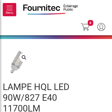
Menu
0
LAMPE HQL LED
90W/827 E40
11700LM