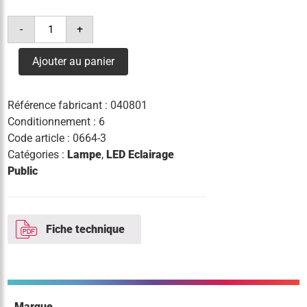
quantité
-
+
de
lampe
hql
Ajouter au panier
led
90w/827
e40
11700lm
Référence fabricant :
040801
Conditionnement : 6
Code article :
0664-3
Catégories :
Lampe
,
LED Eclairage
Public
Fiche technique
Marque