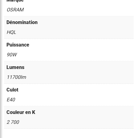
OSRAM
Dénomination
HQL
Puissance
90W
Lumens
11700lm
Culot
E40
Couleur en K
2 700