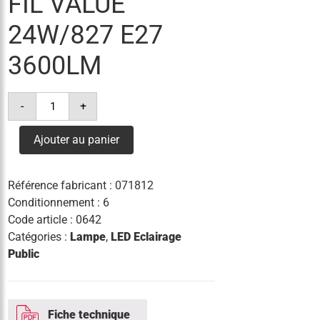
FIL VALUE
24W/827 E27
3600LM
quantité
-
+
de
lampe
hql
Ajouter au panier
led
fil
value
24w/827
Référence fabricant :
071812
e27
3600lm
Conditionnement : 6
Code article :
0642
Catégories :
Lampe
,
LED Eclairage
Public
Fiche technique