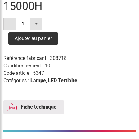
15000H
quantité
-
+
de
lampe
led
Ajouter au panier
4.9w(=65w)/830
gu10
36°
460lm
Référence fabricant :
308718
15000h
Conditionnement : 10
Code article :
5347
Catégories :
Lampe
,
LED Tertiaire
Fiche technique