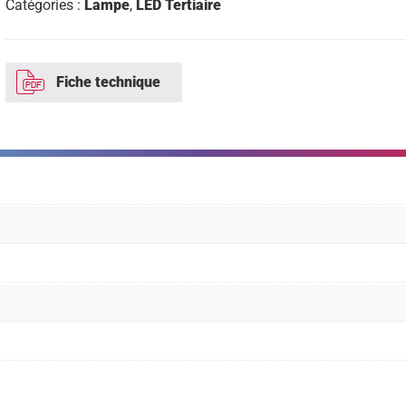
Catégories :
Lampe
,
LED Tertiaire
25000h
Fiche technique