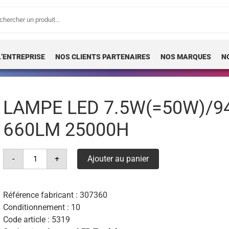
erche
 :
L’ENTREPRISE
NOS CLIENTS PARTENAIRES
NOS MARQUES
N
LAMPE LED 7.5W(=50W)/94
660LM 25000H
quantité
-
+
Ajouter au panier
de
lampe
led
7.5w(=50w)/940
gu5.3
Référence fabricant :
307360
12v
Conditionnement : 10
36°
dim
Code article :
5319
660lm