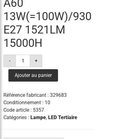
A60
13W(=100W)/930
E27 1521LM
15000H
quantité
-
+
de
lampe
led
Ajouter au panier
classic
opale
a60
13w(=100w)/930
Référence fabricant :
329683
e27
1521lm
Conditionnement : 10
15000h
Code article :
5357
Catégories :
Lampe
,
LED Tertiaire